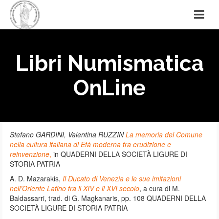
Libri Numismatica
OnLine
Stefano GARDINI, Valentina RUZZIN
La memoria del Comune
nella cultura italiana di Età moderna tra erudizione e
reinvenzione
,
in QUADERNI DELLA SOCIETÀ LIGURE DI
STORIA PATRIA
A. D. Mazarakis,
Il Ducato di Venezia e le sue imitazioni
nell’Oriente Latino tra il XIV e il XVI secolo
, a cura di M.
Baldassarri, trad. di G. Magkanaris, pp. 108 QUADERNI DELLA
SOCIETÀ LIGURE DI STORIA PATRIA