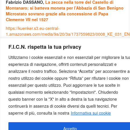
Fabrizio DASSANO,
La zecca nella torre del Castello di
Montanaro; si batteva moneta per l’Abbazia di San Benigno
Microstato sovrano grazie alla concessione di Papa
Clemente VII nel 1527
https://kuenker.s3.eu-central-
1.amazonaws.com/media/9a/20/3a/1737559823/0008_KE_031_EN
F.I.C.N. rispetta la tua privacy
Utilizziamo i cookie essenziali e non essenziali per migliorare la tu
Facebook
X
Instagram
YouTube
esperienza di navigazione, offrirti contenuti personalizzati e
© 2026 Federazione Italiana dei Circoli Numismatici
analizzare il nostro traffico. Seleziona “Accetta” per acconsentire a
nostro utilizzo dei cookie oppure “Rifiuta” per rifiutare i cookie non
essenziali per questo utilizzo. Puoi aggiornare le tue scelte in
qualsiasi momento selezionando "Impostazioni". Chiudendo
questo banner con la "X" in alto a destra la tua navigazione
continuerà in assenza di cookie diversi da quelli tecnici. Per
saperne di più, consulta la nostra
Informativa sui cookie
Accetto