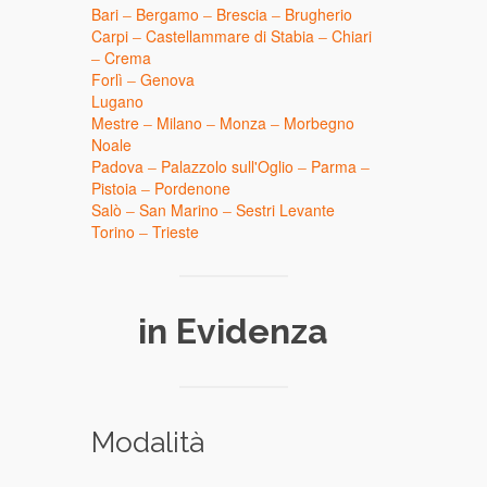
Bari
–
Bergamo
–
Brescia
–
Brugherio
Carpi
–
Castellammare di Stabia
–
Chiari
–
Crema
Forlì
–
Genova
Lugano
Mestre
–
Milano
–
Monza
–
Morbegno
Noale
Padova
–
Palazzolo sull'Oglio
–
Parma
–
Pistoia
–
Pordenone
Salò
–
San Marino
–
Sestri Levante
Torino
–
Trieste
in Evidenza
Modalità