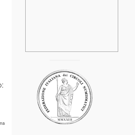
:
ima