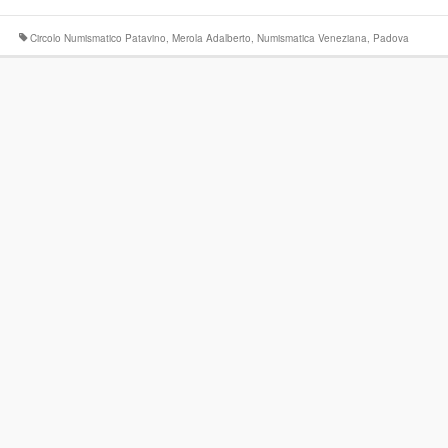
Circolo Numismatico Patavino
,
Merola Adalberto
,
Numismatica Veneziana
,
Padova