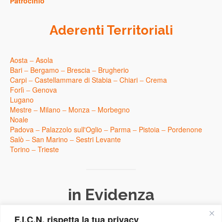
Patrocinio
Aderenti Territoriali
Aosta
–
Asola
Bari
–
Bergamo
–
Brescia
–
Brugherio
Carpi
–
Castellammare di Stabia
–
Chiari
–
Crema
Forlì
–
Genova
Lugano
Mestre
–
Milano
–
Monza
–
Morbegno
Noale
Padova
–
Palazzolo sull'Oglio
–
Parma
–
Pistoia
–
Pordenone
Salò
–
San Marino
–
Sestri Levante
Torino
–
Trieste
in Evidenza
F.I.C.N. rispetta la tua privacy