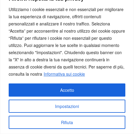
Utilizziamo i cookie essenziali e non essenziali per migliorare
Modalità
la tua esperienza di navigazione, offrirti contenuti
personalizzati e analizzare il nostro traffico. Seleziona
“Accetta” per acconsentire al nostro utilizzo dei cookie oppure
dal vivo
“Rifiuta” per rifiutare i cookie non essenziali per questo
online
utilizzo. Puoi aggiornare le tue scelte in qualsiasi momento
selezionando "Impostazioni". Chiudendo questo banner con
Numismatica
la "X" in alto a destra la tua navigazione continuerà in
assenza di cookie diversi da quelli tecnici. Per saperne di più,
consulta la nostra
Informativa sui cookie
Classica
Medievale
-
Moderna
Contemporanea
Accetto
Storia
Impostazioni
Antica
Rifiuta
Medievale
-
Moderna
Contemporanea