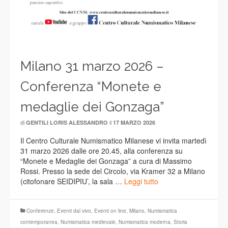
Milano 31 marzo 2026 –
Conferenza “Monete e
medaglie dei Gonzaga”
di
il
GENTILI LORIS ALESSANDRO
17 MARZO 2026
Il Centro Culturale Numismatico Milanese vi invita martedì
31 marzo 2026 dalle ore 20.45, alla conferenza su
“Monete e Medaglie dei Gonzaga” a cura di Massimo
Rossi. Presso la sede del Circolo, via Kramer 32 a Milano
(citofonare SEIDIPIU’, la sala …
Leggi tutto
Conferenze
,
Eventi dal vivo
,
Eventi on line
,
Milano
,
Numismatica
contemporanea
,
Numismatica medievale
,
Numismatica moderna
,
Storia