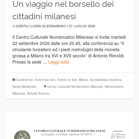
Un viaggio nel borsello dei
cittadini milanesi
di
il
GENTILI LORIS ALESSANDRO
21 LUGLIO 2026
Il Centro Culturale Numismatico Milanese vi invita martedì
22 settembre 2026 dalle ore 20.45, alla conferenza su “Il
circolante forestiero ed i piedi metrologici della moneta
grossa a Milano tra XVI e XVII secolo” di Antonio Rimoldi.
Presso la sede …
Leggi tutto
Conferenze
,
Eventi dal vivo
,
Eventi on line
,
Milano
,
Numismatica moderna
,
Storia Medievale
Centro Culturale Numismatico Milanese
,
Monetazione
Milanese
,
Rimoldi Antonio