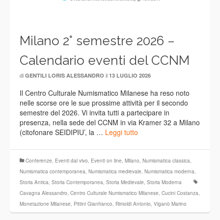
Milano 2° semestre 2026 –
Calendario eventi del CCNM
di
il
GENTILI LORIS ALESSANDRO
13 LUGLIO 2026
Il Centro Culturale Numismatico Milanese ha reso noto
nelle scorse ore le sue prossime attività per il secondo
semestre del 2026. Vi invita tutti a partecipare in
presenza, nella sede del CCNM in via Kramer 32 a Milano
(citofonare SEIDIPIU’, la …
Leggi tutto
Conferenze
,
Eventi dal vivo
,
Eventi on line
,
Milano
,
Numismatica classica
,
Numismatica contemporanea
,
Numismatica medievale
,
Numismatica moderna
,
Storia Antica
,
Storia Contemporanea
,
Storia Medievale
,
Storia Moderna
Cavagna Alessandro
,
Centro Culturale Numismatico Milanese
,
Cucini Costanza
,
Monetazione Milanese
,
Pittini Gianfranco
,
Rimoldi Antonio
,
Viganò Marino