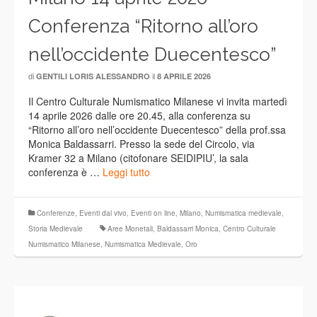
Conferenza “Ritorno all’oro
nell’occidente Duecentesco”
di
il
GENTILI LORIS ALESSANDRO
8 APRILE 2026
Il Centro Culturale Numismatico Milanese vi invita martedì
14 aprile 2026 dalle ore 20.45, alla conferenza su
“Ritorno all’oro nell’occidente Duecentesco” della prof.ssa
Monica Baldassarri. Presso la sede del Circolo, via
Kramer 32 a Milano (citofonare SEIDIPIU’, la sala
conferenza è …
Leggi tutto
Conferenze
,
Eventi dal vivo
,
Eventi on line
,
Milano
,
Numismatica medievale
,
Storia Medievale
Aree Monetali
,
Baldassarri Monica
,
Centro Culturale
Numismatico Milanese
,
Numismatica Medievale
,
Oro