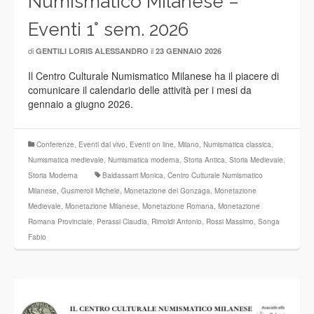
Numismatico Milanese –
Eventi 1° sem. 2026
di
il
GENTILI LORIS ALESSANDRO
23 GENNAIO 2026
Il Centro Culturale Numismatico Milanese ha il piacere di
comunicare il calendario delle attività per i mesi da
gennaio a giugno 2026.
Conferenze
,
Eventi dal vivo
,
Eventi on line
,
Milano
,
Numismatica classica
,
Numismatica medievale
,
Numismatica moderna
,
Storia Antica
,
Storia Medievale
,
Storia Moderna
Baldassarri Monica
,
Centro Culturale Numismatico
Milanese
,
Gusmeroli Michele
,
Monetazione dei Gonzaga
,
Monetazione
Medievale
,
Monetazione Milanese
,
Monetazione Romana
,
Monetazione
Romana Provinciale
,
Perassi Claudia
,
Rimoldi Antonio
,
Rossi Massimo
,
Songa
Fabio