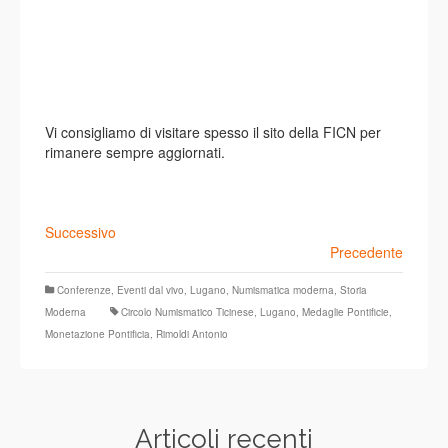
Vi consigliamo di visitare spesso il sito della FICN per
rimanere sempre aggiornati.
Successivo
Precedente
Conferenze
,
Eventi dal vivo
,
Lugano
,
Numismatica moderna
,
Storia
Moderna
Circolo Numismatico Ticinese
,
Lugano
,
Medaglie Pontificie
,
Monetazione Pontificia
,
Rimoldi Antonio
Articoli recenti