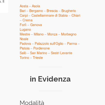
. Il
Milanese vi invita martedì 22
Federazione Ital
Aosta
–
Asola
settembre 2026 dalle ore 20.45, alla...
Numismatici Con
Bari
–
Bergamo
–
Brescia
–
Brugherio
Leggi tutto
opportuno...
Leg
Carpi
–
Castellammare di Stabia
–
Chiari
–
Crema
Forlì
–
Genova
Lugano
Mestre
–
Milano
–
Monza
–
Morbegno
Noale
Padova
–
Palazzolo sull'Oglio
–
Parma
–
Pistoia
–
Pordenone
Salò
–
San Marino
–
Sestri Levante
Torino
–
Trieste
in Evidenza
Modalità