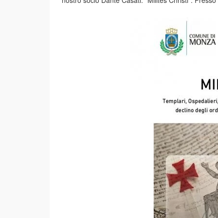
nostro socio Dante Casati: “Milites Christi”. Pres