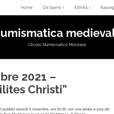
Home
Chi Siamo
Attività
Rasse
umismatica medieva
Circolo Numismatico Monzese
bre 2021 –
lites Christi”
tri pubblici venerdì 5 novembre, ore 20.30, con una serata a cura del