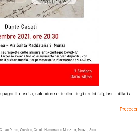
spagnoli: nascita, splendore e declino degli ordini religioso-militari al
Preceden
Casati Dante
,
Cavalieri
,
Circolo Numismatico Monzese
,
Monza
,
Storia