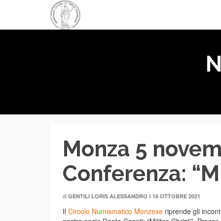
N
Monza 5 novem
Conferenza: “Mi
di
il
GENTILI LORIS ALESSANDRO
16 OTTOBRE 2021
Il
Circolo Numismatico Monzese
riprende gli incon