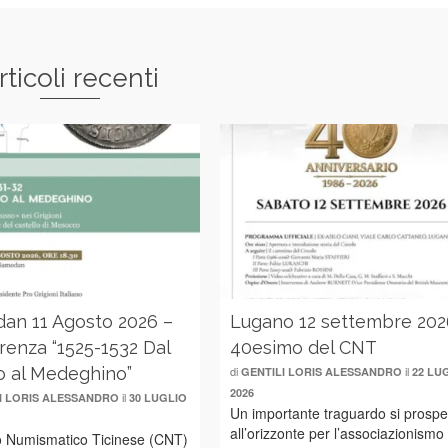
rticoli recenti
an 11 Agosto 2026 –
Lugano 12 settembre 202
renza “1525-1532 Dal
40esimo del CNT
 al Medeghino”
di
il
GENTILI LORIS ALESSANDRO
22 LU
2026
il
I LORIS ALESSANDRO
30 LUGLIO
Un importante traguardo si prospe
all’orizzonte per l’associazionismo
lo Numismatico Ticinese (CNT)