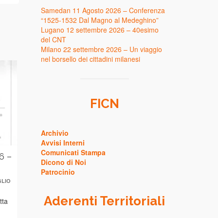
Samedan 11 Agosto 2026 – Conferenza
“1525-1532 Dal Magno al Medeghino”
Lugano 12 settembre 2026 – 40esimo
del CNT
Milano 22 settembre 2026 – Un viaggio
nel borsello dei cittadini milanesi
FICN
Archivio
Avvisi Interni
Comunicati Stampa
6 –
Milano 22 settembre 2026 –
Buone vaca
Dicono di Noi
Un viaggio nel borsello dei
Federazione
Patrocinio
cittadini milanesi
Circoli Num
GLIO
di
il
Arrivederci
GENTILI LORIS ALESSANDRO
21 LUGLIO
Aderenti Territoriali
tta
2026
di
il
GIANPIETRO
1
Il Centro Culturale Numismatico
Cari referenti e