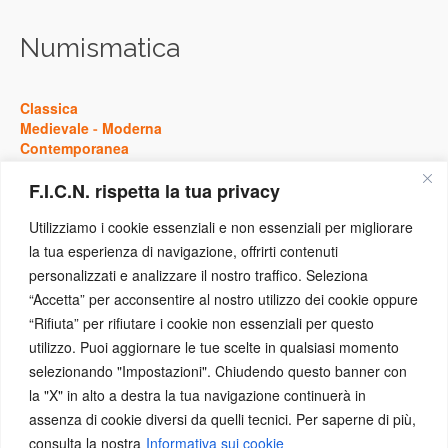
Numismatica
Classica
Medievale
-
Moderna
Contemporanea
F.I.C.N. rispetta la tua privacy
Storia
Utilizziamo i cookie essenziali e non essenziali per migliorare
la tua esperienza di navigazione, offrirti contenuti
Antica
personalizzati e analizzare il nostro traffico. Seleziona
Medievale
-
Moderna
“Accetta” per acconsentire al nostro utilizzo dei cookie oppure
Contemporanea
“Rifiuta” per rifiutare i cookie non essenziali per questo
utilizzo. Puoi aggiornare le tue scelte in qualsiasi momento
Eventi
selezionando "Impostazioni". Chiudendo questo banner con
la "X" in alto a destra la tua navigazione continuerà in
assenza di cookie diversi da quelli tecnici. Per saperne di più,
Concorsi
-
Conferenze
consulta la nostra
Informativa sui cookie
Congressi
-
Convegni