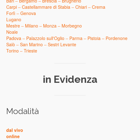
Bari
–
Bergamo
–
Brescia
–
Brugherio
Carpi
–
Castellammare di Stabia
–
Chiari
–
Crema
Forlì
–
Genova
Lugano
Mestre
–
Milano
–
Monza
–
Morbegno
Noale
Padova
–
Palazzolo sull'Oglio
–
Parma
–
Pistoia
–
Pordenone
Salò
–
San Marino
–
Sestri Levante
Torino
–
Trieste
in Evidenza
Modalità
dal vivo
online