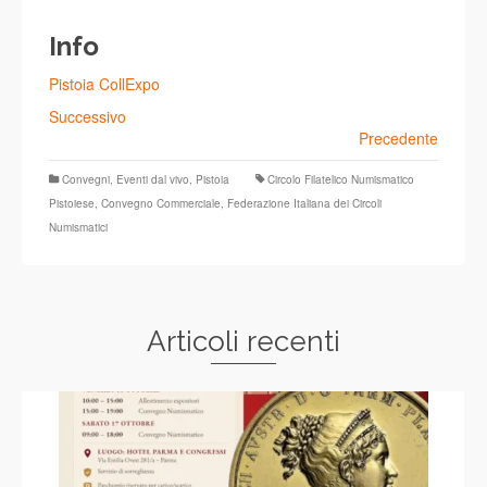
Info
Pistoia CollExpo
Successivo
Precedente
Convegni
,
Eventi dal vivo
,
Pistoia
Circolo Filatelico Numismatico
Pistoiese
,
Convegno Commerciale
,
Federazione Italiana dei Circoli
Numismatici
Articoli recenti