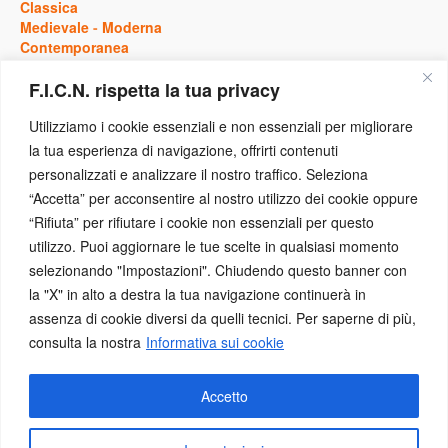
Classica
Medievale
-
Moderna
Contemporanea
F.I.C.N. rispetta la tua privacy
Storia
Utilizziamo i cookie essenziali e non essenziali per migliorare
la tua esperienza di navigazione, offrirti contenuti
Antica
personalizzati e analizzare il nostro traffico. Seleziona
Medievale
-
Moderna
“Accetta” per acconsentire al nostro utilizzo dei cookie oppure
Contemporanea
“Rifiuta” per rifiutare i cookie non essenziali per questo
utilizzo. Puoi aggiornare le tue scelte in qualsiasi momento
Eventi
selezionando "Impostazioni". Chiudendo questo banner con
la "X" in alto a destra la tua navigazione continuerà in
assenza di cookie diversi da quelli tecnici. Per saperne di più,
Concorsi
-
Conferenze
consulta la nostra
Informativa sui cookie
Congressi
-
Convegni
Mostre
Numismatica a Scuola
Accetto
Presentazione Pubblicazione