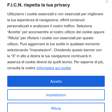
F.I.C.N. rispetta la tua privacy
Storia
Utilizziamo i cookie essenziali e non essenziali per migliorare
la tua esperienza di navigazione, offrirti contenuti
Antica
personalizzati e analizzare il nostro traffico. Seleziona
Medievale
-
Moderna
“Accetta” per acconsentire al nostro utilizzo dei cookie oppure
Contemporanea
“Rifiuta” per rifiutare i cookie non essenziali per questo
utilizzo. Puoi aggiornare le tue scelte in qualsiasi momento
Eventi
selezionando "Impostazioni". Chiudendo questo banner con
la "X" in alto a destra la tua navigazione continuerà in
assenza di cookie diversi da quelli tecnici. Per saperne di più,
Concorsi
-
Conferenze
consulta la nostra
Informativa sui cookie
Congressi
-
Convegni
Mostre
Numismatica a Scuola
Accetto
Presentazione Pubblicazione
Impostazioni
Facebook
X
Instagram
YouTube
Rifiuta
© 2026 Federazione Italiana dei Circoli Numismatici