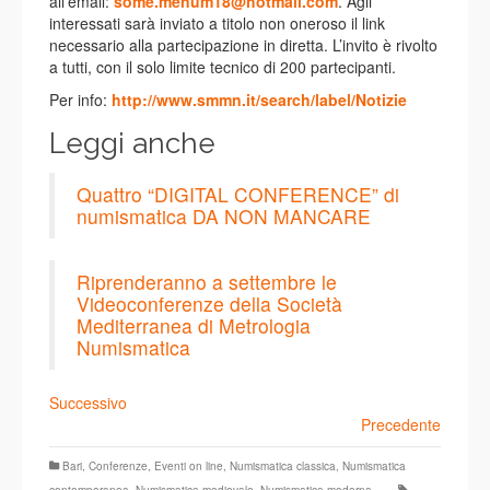
all’email:
some.menum18@hotmail.com
. Agli
interessati sarà inviato a titolo non oneroso il link
necessario alla partecipazione in diretta. L’invito è rivolto
a tutti, con il solo limite tecnico di 200 partecipanti.
Per info:
http://www.smmn.it/search/label/Notizie
Leggi anche
Quattro “DIGITAL CONFERENCE” di
numismatica DA NON MANCARE
Riprenderanno a settembre le
Videoconferenze della Società
Mediterranea di Metrologia
Numismatica
Successivo
Precedente
Bari
,
Conferenze
,
Eventi on line
,
Numismatica classica
,
Numismatica