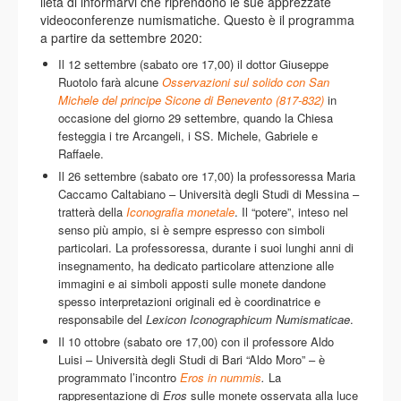
lieta di informarvi che riprendono le sue apprezzate
videoconferenze numismatiche. Questo è il programma
a partire da settembre 2020:
Il 12 settembre (sabato ore 17,00) il dottor Giuseppe
Ruotolo farà alcune
Osservazioni sul solido con San
Michele del principe Sicone di Benevento (817-832)
in
occasione del giorno 29 settembre, quando la Chiesa
festeggia i tre Arcangeli, i SS. Michele, Gabriele e
Raffaele.
Il 26 settembre (sabato ore 17,00) la professoressa Maria
Caccamo Caltabiano – Università degli Studi di Messina –
tratterà della
Iconografia monetale
. Il “potere”, inteso nel
senso più ampio, si è sempre espresso con simboli
particolari. La professoressa, durante i suoi lunghi anni di
insegnamento, ha dedicato particolare attenzione alle
immagini e ai simboli apposti sulle monete dandone
spesso interpretazioni originali ed è coordinatrice e
responsabile del
Lexicon Iconographicum Numismaticae
.
Il 10 ottobre (sabato ore 17,00) con il professore Aldo
Luisi – Università degli Studi di Bari “Aldo Moro” – è
programmato l’incontro
Eros in nummis
.
La
rappresentazione di
Eros
sulle monete osservata alla luce