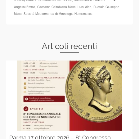
contemporanea
,
Numismatica medievale
,
Numismatica moderna
Angelini Emma
,
Caccamo Caltabiano Maria
,
Luisi Aldo
,
Ruotolo Giuseppe
Maria
,
Società Mediterranea di Metrologia Numismatica
Articoli recenti
Parma 17 ottobre 2026 – 8° Congresso