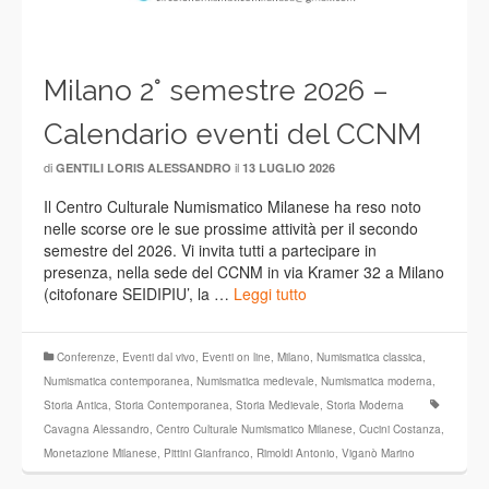
Milano 2° semestre 2026 –
Calendario eventi del CCNM
di
il
GENTILI LORIS ALESSANDRO
13 LUGLIO 2026
Il Centro Culturale Numismatico Milanese ha reso noto
nelle scorse ore le sue prossime attività per il secondo
semestre del 2026. Vi invita tutti a partecipare in
presenza, nella sede del CCNM in via Kramer 32 a Milano
(citofonare SEIDIPIU’, la …
Leggi tutto
Conferenze
,
Eventi dal vivo
,
Eventi on line
,
Milano
,
Numismatica classica
,
Numismatica contemporanea
,
Numismatica medievale
,
Numismatica moderna
,
Storia Antica
,
Storia Contemporanea
,
Storia Medievale
,
Storia Moderna
Cavagna Alessandro
,
Centro Culturale Numismatico Milanese
,
Cucini Costanza
,
Monetazione Milanese
,
Pittini Gianfranco
,
Rimoldi Antonio
,
Viganò Marino