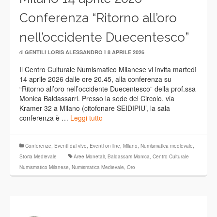
Conferenza “Ritorno all’oro
nell’occidente Duecentesco”
di
il
GENTILI LORIS ALESSANDRO
8 APRILE 2026
Il Centro Culturale Numismatico Milanese vi invita martedì
14 aprile 2026 dalle ore 20.45, alla conferenza su
“Ritorno all’oro nell’occidente Duecentesco” della prof.ssa
Monica Baldassarri. Presso la sede del Circolo, via
Kramer 32 a Milano (citofonare SEIDIPIU’, la sala
conferenza è …
Leggi tutto
Conferenze
,
Eventi dal vivo
,
Eventi on line
,
Milano
,
Numismatica medievale
,
Storia Medievale
Aree Monetali
,
Baldassarri Monica
,
Centro Culturale
Numismatico Milanese
,
Numismatica Medievale
,
Oro