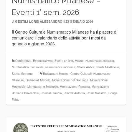
Numismatico Milanese –
Eventi 1° sem. 2026
di
il
GENTILI LORIS ALESSANDRO
23 GENNAIO 2026
Il Centro Culturale Numismatico Milanese ha il piacere di
comunicare il calendario delle attività per i mesi da
gennaio a giugno 2026.
Conferenze
,
Eventi dal vivo
,
Eventi on line
,
Milano
,
Numismatica classica
,
Numismatica medievale
,
Numismatica moderna
,
Storia Antica
,
Storia Medievale
,
Storia Moderna
Baldassarri Monica
,
Centro Culturale Numismatico
Milanese
,
Gusmeroli Michele
,
Monetazione dei Gonzaga
,
Monetazione
Medievale
,
Monetazione Milanese
,
Monetazione Romana
,
Monetazione
Romana Provinciale
,
Perassi Claudia
,
Rimoldi Antonio
,
Rossi Massimo
,
Songa
Fabio