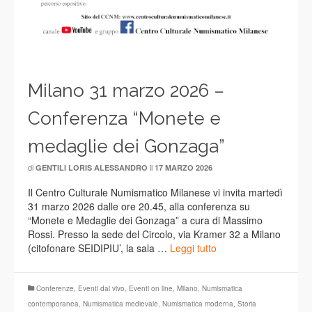
Milano 31 marzo 2026 –
Conferenza “Monete e
medaglie dei Gonzaga”
di
il
GENTILI LORIS ALESSANDRO
17 MARZO 2026
Il Centro Culturale Numismatico Milanese vi invita martedì
31 marzo 2026 dalle ore 20.45, alla conferenza su
“Monete e Medaglie dei Gonzaga” a cura di Massimo
Rossi. Presso la sede del Circolo, via Kramer 32 a Milano
(citofonare SEIDIPIU’, la sala …
Leggi tutto
Conferenze
,
Eventi dal vivo
,
Eventi on line
,
Milano
,
Numismatica
contemporanea
,
Numismatica medievale
,
Numismatica moderna
,
Storia