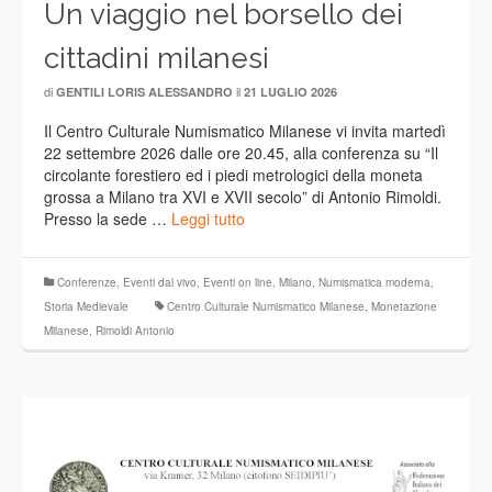
Un viaggio nel borsello dei
cittadini milanesi
di
il
GENTILI LORIS ALESSANDRO
21 LUGLIO 2026
Il Centro Culturale Numismatico Milanese vi invita martedì
22 settembre 2026 dalle ore 20.45, alla conferenza su “Il
circolante forestiero ed i piedi metrologici della moneta
grossa a Milano tra XVI e XVII secolo” di Antonio Rimoldi.
Presso la sede …
Leggi tutto
Conferenze
,
Eventi dal vivo
,
Eventi on line
,
Milano
,
Numismatica moderna
,
Storia Medievale
Centro Culturale Numismatico Milanese
,
Monetazione
Milanese
,
Rimoldi Antonio