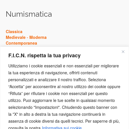
Numismatica
Classica
Medievale
-
Moderna
Contemporanea
F.I.C.N. rispetta la tua privacy
Storia
Utilizziamo i cookie essenziali e non essenziali per migliorare
la tua esperienza di navigazione, offrirti contenuti
Antica
personalizzati e analizzare il nostro traffico. Seleziona
Medievale
-
Moderna
“Accetta” per acconsentire al nostro utilizzo dei cookie oppure
Contemporanea
“Rifiuta” per rifiutare i cookie non essenziali per questo
utilizzo. Puoi aggiornare le tue scelte in qualsiasi momento
Eventi
selezionando "Impostazioni". Chiudendo questo banner con
la "X" in alto a destra la tua navigazione continuerà in
assenza di cookie diversi da quelli tecnici. Per saperne di più,
Concorsi
-
Conferenze
consulta la nostra
Informativa sui cookie