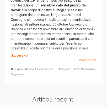
obiettivo del C.N.B. per un positivo esisto della
manifestazione, un
sensibile calo del prezzo dei
tavoli
; allo scopo di gestire al meglio le sale nel
perseguire detto obiettivo, l’organizzazione del
Convegno si muoverà fin dalle prossime manifestazioni
nazionali di settore (sabato 05 ottobre Convegno di
Bologna e sabato 23 novembre al Convegno di Verona)
per raccogliere preferenze e preadesioni in merito, che
potranno comportare ulteriori sconti ai partecipanti che
intenderanno impegnarsi subito per l’evento con
possibilità di scelta prioritaria della posizione in sala.
Successivo
Precedente
Bergamo
,
Convegni
,
Eventi dal vivo
Bergamo
,
Circolo Numismatico
Bergamasco
Articoli recenti