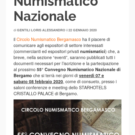
Numismatico
Nazionale
di
il
GENTILI LORIS ALESSANDRO
22 GENNAIO 2020
il
Circolo Numismatico Bergamasco
ha il piacere di
comunicare agli espositori di settore interessati
(commercianti ed espositori privati
numismatici
) che, a
breve, nella sezione “eventi”, saranno pubblicati tutti i
documenti necessari per l’iscrizione e la partecipazione
al prossimo
55° Convegno Numismatico Nazionale di
Bergamo
che si terrà nei giorni di
venerdì 07 e
sabato 08 febbraio 2020
, come di consueto, presso i
saloni conferenze e meeting dello STARHOTELS
CRISTALLO PALACE di Bergamo.