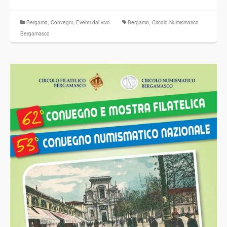
Bergamo
,
Convegni
,
Eventi dal vivo
Bergamo
,
Circolo Numismatico
Bergamasco