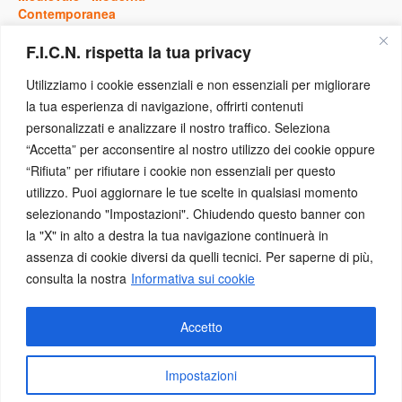
Contemporanea
F.I.C.N. rispetta la tua privacy
Storia
Utilizziamo i cookie essenziali e non essenziali per migliorare
la tua esperienza di navigazione, offrirti contenuti
Antica
personalizzati e analizzare il nostro traffico. Seleziona
Medievale
-
Moderna
“Accetta” per acconsentire al nostro utilizzo dei cookie oppure
Contemporanea
“Rifiuta” per rifiutare i cookie non essenziali per questo
utilizzo. Puoi aggiornare le tue scelte in qualsiasi momento
Eventi
selezionando "Impostazioni". Chiudendo questo banner con
la "X" in alto a destra la tua navigazione continuerà in
assenza di cookie diversi da quelli tecnici. Per saperne di più,
Concorsi
-
Conferenze
consulta la nostra
Informativa sui cookie
Congressi
-
Convegni
Mostre
Numismatica a Scuola
Accetto
Presentazione Pubblicazione
Impostazioni