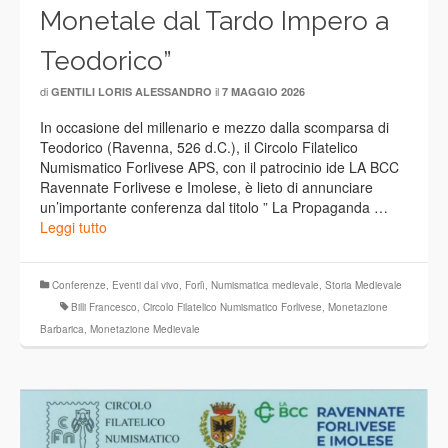
Monetale dal Tardo Impero a
Teodorico”
di
il
GENTILI LORIS ALESSANDRO
7 MAGGIO 2026
In occasione del millenario e mezzo dalla scomparsa di
Teodorico (Ravenna, 526 d.C.), il Circolo Filatelico
Numismatico Forlivese APS, con il patrocinio ide LA BCC
Ravennate Forlivese e Imolese, è lieto di annunciare
un’importante conferenza dal titolo ” La Propaganda …
Leggi tutto
Conferenze
,
Eventi dal vivo
,
Forlì
,
Numismatica medievale
,
Storia Medievale
Billi Francesco
,
Circolo Filatelico Numismatico Forlivese
,
Monetazione
Barbarica
,
Monetazione Medievale