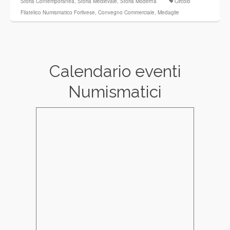
Storia Contemporanea
,
Storia Medievale
,
Storia Moderna
Circolo
Filatelico Numismatico Forlivese
,
Convegno Commerciale
,
Medaglie
Calendario eventi
Numismatici