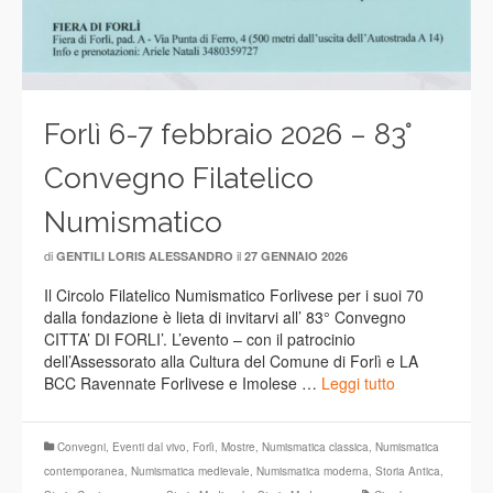
Forlì 6-7 febbraio 2026 – 83°
Convegno Filatelico
Numismatico
di
il
GENTILI LORIS ALESSANDRO
27 GENNAIO 2026
Il Circolo Filatelico Numismatico Forlivese per i suoi 70
dalla fondazione è lieta di invitarvi all’ 83° Convegno
CITTA’ DI FORLI’. L’evento – con il patrocinio
dell’Assessorato alla Cultura del Comune di Forlì e LA
BCC Ravennate Forlivese e Imolese …
Leggi tutto
Convegni
,
Eventi dal vivo
,
Forlì
,
Mostre
,
Numismatica classica
,
Numismatica
contemporanea
,
Numismatica medievale
,
Numismatica moderna
,
Storia Antica
,