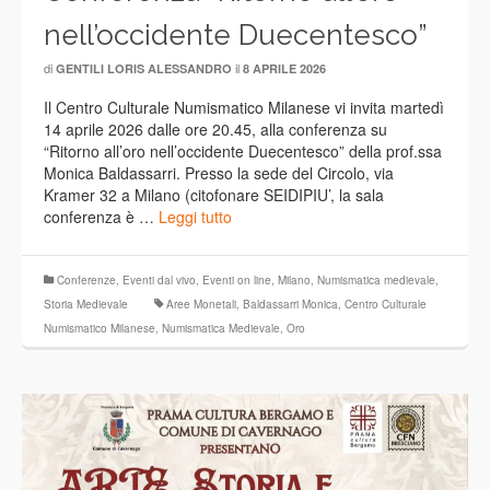
nell’occidente Duecentesco”
di
il
GENTILI LORIS ALESSANDRO
8 APRILE 2026
Il Centro Culturale Numismatico Milanese vi invita martedì
14 aprile 2026 dalle ore 20.45, alla conferenza su
“Ritorno all’oro nell’occidente Duecentesco” della prof.ssa
Monica Baldassarri. Presso la sede del Circolo, via
Kramer 32 a Milano (citofonare SEIDIPIU’, la sala
conferenza è …
Leggi tutto
Conferenze
,
Eventi dal vivo
,
Eventi on line
,
Milano
,
Numismatica medievale
,
Storia Medievale
Aree Monetali
,
Baldassarri Monica
,
Centro Culturale
Numismatico Milanese
,
Numismatica Medievale
,
Oro