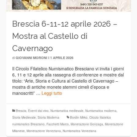
Brescia 6-11-12 aprile 2026 –
Mostra al Castello di
Cavernago
di
il
GIOVANNI MORONI
1 APRILE 2026
Il Circolo Filatelico Numismatico Bresciano vi invita i giorni
6, 11 e 12 aprile alla rassegna di conferenze e mostre dal
titolo: “Arte, Storia e Cultura al Castello di Cavernago –
mostra di antiche monete stemmi cimeli d’epoca e
manoscritti” …
Leggi tutto
Brescia
,
Eventi dal vivo
,
Numismatica medievale
,
Numismatica moderna
,
Storia Medievale
,
Storia Moderna
Bordin Mirko
,
Circolo filatelico
numismatico Bresciano
,
Facchetti Marco
,
Monetazione Gonzaga
,
Monetazione
Milanese
,
Monetazione Veneziana
,
Numismatica Veneziana