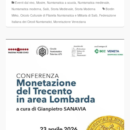
Eventi dal vivo
,
Mostre
,
Numismatica a scuola
,
Numismatica medievale
,
Numismatica moderna
,
Salò
,
Storia Medievale
,
Storia Moderna
Bordin
Mirko
,
Circolo Culturale di Filatelia Numismatica e Militaria di Salò
,
Federazione
Italiana dei Circoli Numismatici
,
Monetazione Veneziana