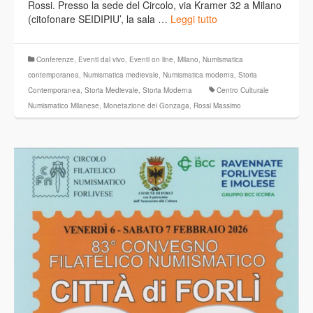
Rossi. Presso la sede del Circolo, via Kramer 32 a Milano
(citofonare SEIDIPIU’, la sala …
Leggi tutto
Conferenze
,
Eventi dal vivo
,
Eventi on line
,
Milano
,
Numismatica
contemporanea
,
Numismatica medievale
,
Numismatica moderna
,
Storia
Contemporanea
,
Storia Medievale
,
Storia Moderna
Centro Culturale
Numismatico Milanese
,
Monetazione dei Gonzaga
,
Rossi Massimo