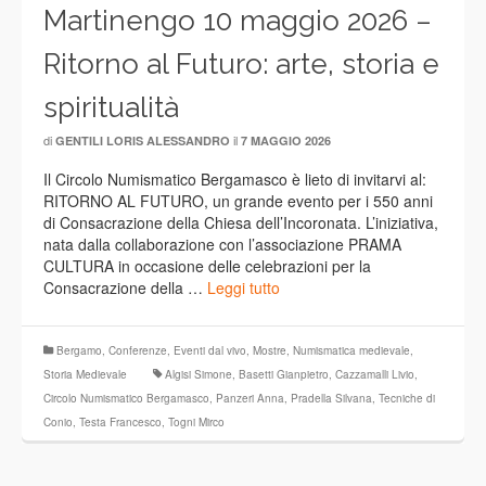
Martinengo 10 maggio 2026 –
Ritorno al Futuro: arte, storia e
spiritualità
di
il
GENTILI LORIS ALESSANDRO
7 MAGGIO 2026
Il Circolo Numismatico Bergamasco è lieto di invitarvi al:
RITORNO AL FUTURO, un grande evento per i 550 anni
di Consacrazione della Chiesa dell’Incoronata. L’iniziativa,
nata dalla collaborazione con l’associazione PRAMA
CULTURA in occasione delle celebrazioni per la
Consacrazione della …
Leggi tutto
Bergamo
,
Conferenze
,
Eventi dal vivo
,
Mostre
,
Numismatica medievale
,
Storia Medievale
Algisi Simone
,
Basetti Gianpietro
,
Cazzamalli Livio
,
Circolo Numismatico Bergamasco
,
Panzeri Anna
,
Pradella Silvana
,
Tecniche di
Conio
,
Testa Francesco
,
Togni Mirco