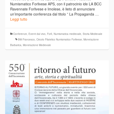
Numismatico Forlivese APS, con il patrocinio ide LA BCC
Ravennate Forlivese e Imolese, è lieto di annunciare
un’importante conferenza dal titolo ” La Propaganda …
Leggi tutto
Conferenze
,
Eventi dal vivo
,
Forlì
,
Numismatica medievale
,
Storia Medievale
Billi Francesco
,
Circolo Filatelico Numismatico Forlivese
,
Monetazione
Barbarica
,
Monetazione Medievale