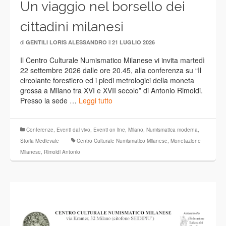
Un viaggio nel borsello dei
cittadini milanesi
di
il
GENTILI LORIS ALESSANDRO
21 LUGLIO 2026
Il Centro Culturale Numismatico Milanese vi invita martedì
22 settembre 2026 dalle ore 20.45, alla conferenza su “Il
circolante forestiero ed i piedi metrologici della moneta
grossa a Milano tra XVI e XVII secolo” di Antonio Rimoldi.
Presso la sede …
Leggi tutto
Conferenze
,
Eventi dal vivo
,
Eventi on line
,
Milano
,
Numismatica moderna
,
Storia Medievale
Centro Culturale Numismatico Milanese
,
Monetazione
Milanese
,
Rimoldi Antonio