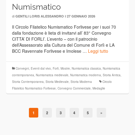
Numismatico
di
il
GENTILI LORIS ALESSANDRO
27 GENNAIO 2026
Il Circolo Filatelico Numismatico Forlivese per i suoi 70
dalla fondazione è lieta di invitarvi all’ 83° Convegno
CITTA’ DI FORLI’. L’evento – con il patrocinio
dell’Assessorato alla Cultura del Comune di Forlì e LA
BCC Ravennate Forlivese e Imolese …
Leggi tutto
Convegni
,
Eventi dal vivo
,
Forlì
,
Mostre
,
Numismatica classica
,
Numismatica
contemporanea
,
Numismatica medievale
,
Numismatica moderna
,
Storia Antica
,
Storia Contemporanea
,
Storia Medievale
,
Storia Moderna
Circolo
Filatelico Numismatico Forlivese
,
Convegno Commerciale
,
Medaglie
1
2
3
4
5
»