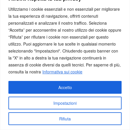
Samedan 11 Agosto 2026 – Conferenza “1525-1532 Dal Magno
Utilizziamo i cookie essenziali e non essenziali per migliorare
al Medeghino”
la tua esperienza di navigazione, offrirti contenuti
Lugano 12 settembre 2026 – 40esimo del CNT
personalizzati e analizzare il nostro traffico. Seleziona
Milano 22 settembre 2026 – Un viaggio nel borsello dei cittadini
“Accetta” per acconsentire al nostro utilizzo dei cookie oppure
milanesi
“Rifiuta” per rifiutare i cookie non essenziali per questo
utilizzo. Puoi aggiornare le tue scelte in qualsiasi momento
selezionando "Impostazioni". Chiudendo questo banner con
FICN
la "X" in alto a destra la tua navigazione continuerà in
assenza di cookie diversi da quelli tecnici. Per saperne di più,
consulta la nostra
Informativa sui cookie
Archivio
Avvisi Interni
Comunicati Stampa
Accetto
Dicono di Noi
Patrocinio
Impostazioni
Aderenti Territoriali
Rifiuta