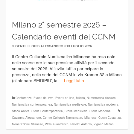
Milano 2° semestre 2026 –
Calendario eventi del CCNM
di
il
GENTILI LORIS ALESSANDRO
13 LUGLIO 2026
Il Centro Culturale Numismatico Milanese ha reso noto
nelle scorse ore le sue prossime attività per il secondo
semestre del 2026. Vi invita tutti a partecipare in
presenza, nella sede del CCNM in via Kramer 32 a Milano
(citofonare SEIDIPIU’, la …
Leggi tutto
Conferenze
,
Eventi dal vivo
,
Eventi on line
,
Milano
,
Numismatica classica
,
Numismatica contemporanea
,
Numismatica medievale
,
Numismatica moderna
,
Storia Antica
,
Storia Contemporanea
,
Storia Medievale
,
Storia Moderna
Cavagna Alessandro
,
Centro Culturale Numismatico Milanese
,
Cucini Costanza
,
Monetazione Milanese
,
Pittini Gianfranco
,
Rimoldi Antonio
,
Viganò Marino