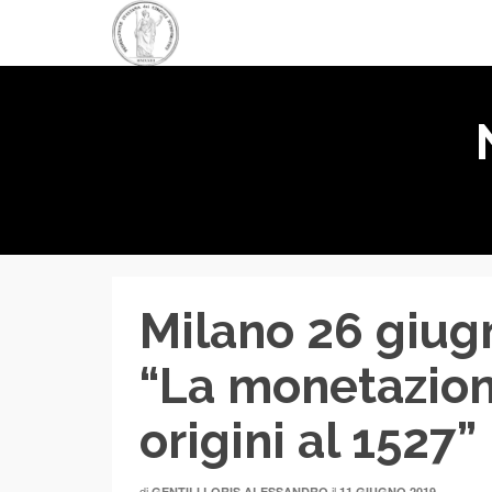
Milano 26 giug
“La monetazion
origini al 1527”
di
il
GENTILI LORIS ALESSANDRO
11 GIUGNO 2019