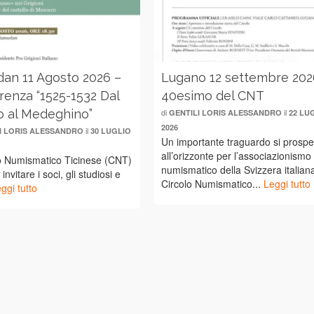
an 11 Agosto 2026 –
Lugano 12 settembre 202
renza “1525-1532 Dal
40esimo del CNT
 al Medeghino”
di
il
GENTILI LORIS ALESSANDRO
22 LU
2026
il
I LORIS ALESSANDRO
30 LUGLIO
Un importante traguardo si prospe
all’orizzonte per l’associazionismo
lo Numismatico Ticinese (CNT)
numismatico della Svizzera italiana
i invitare i soci, gli studiosi e
Circolo Numismatico...
Leggi tutto
ggi tutto