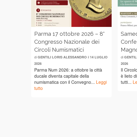
Parma 17 ottobre 2026 – 8°
Samed
Congresso Nazionale dei
Confe
Circoli Numismatici
Magno
di
il
di
GENTILI LORIS ALESSANDRO
14 LUGLIO
GENTIL
2026
2026
Parma Num 2026: a ottobre la città
Il Circo
ducale diventa capitale della
è lieto d
numismatica con il Convegno...
Leggi
tutti...
Le
tutto