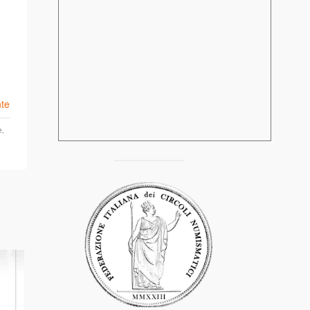
te
e
,