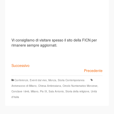
Vi consigliamo di visitare spesso il sito della FICN per
rimanere sempre aggiornati.
Successivo
Precedente
Conferenze
,
Eventi dal vivo
,
Monza
,
Storia Contemporanea
Arcivescovo di Milano
,
Chiesa Ambrosiana
,
Circolo Numismatico Monzese
,
Conclave 1846
,
Milano
,
Pio IX
,
Sala Antonio
,
Storia della religione
,
Unità
d'Italia