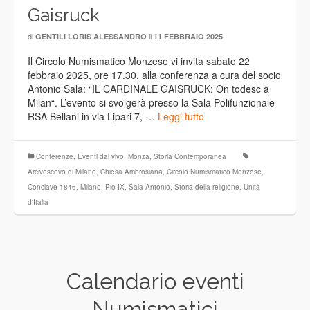
Gaisruck
di
il
GENTILI LORIS ALESSANDRO
11 FEBBRAIO 2025
Il Circolo Numismatico Monzese vi invita sabato 22
febbraio 2025, ore 17.30, alla conferenza a cura del socio
Antonio Sala: “IL CARDINALE GAISRUCK: On todesc a
Milan“. L’evento si svolgerà presso la Sala Polifunzionale
RSA Bellani in via Lipari 7, …
Leggi tutto
Conferenze
,
Eventi dal vivo
,
Monza
,
Storia Contemporanea
Arcivescovo di Milano
,
Chiesa Ambrosiana
,
Circolo Numismatico Monzese
,
Conclave 1846
,
Milano
,
Pio IX
,
Sala Antonio
,
Storia della religione
,
Unità
d'Italia
Calendario eventi
Numismatici