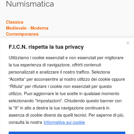
Numismatica
Classica
Medievale
-
Moderna
Contemporanea
F.I.C.N. rispetta la tua privacy
Storia
Utilizziamo i cookie essenziali e non essenziali per migliorare
la tua esperienza di navigazione, offrirti contenuti
Antica
personalizzati e analizzare il nostro traffico. Seleziona
Medievale
-
Moderna
“Accetta” per acconsentire al nostro utilizzo dei cookie oppure
Contemporanea
“Rifiuta” per rifiutare i cookie non essenziali per questo
utilizzo. Puoi aggiornare le tue scelte in qualsiasi momento
Eventi
selezionando "Impostazioni". Chiudendo questo banner con
la "X" in alto a destra la tua navigazione continuerà in
assenza di cookie diversi da quelli tecnici. Per saperne di più,
Concorsi
-
Conferenze
consulta la nostra
Informativa sui cookie
Congressi
-
Convegni
Mostre