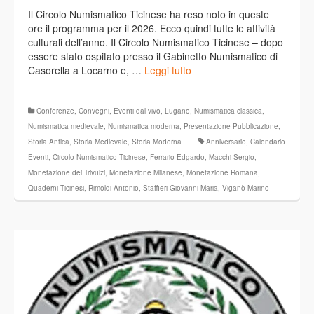
Il Circolo Numismatico Ticinese ha reso noto in queste
ore il programma per il 2026. Ecco quindi tutte le attività
culturali dell’anno. Il Circolo Numismatico Ticinese – dopo
essere stato ospitato presso il Gabinetto Numismatico di
Casorella a Locarno e, …
Leggi tutto
Conferenze
,
Convegni
,
Eventi dal vivo
,
Lugano
,
Numismatica classica
,
Numismatica medievale
,
Numismatica moderna
,
Presentazione Pubblicazione
,
Storia Antica
,
Storia Medievale
,
Storia Moderna
Anniversario
,
Calendario
Eventi
,
Circolo Numismatico Ticinese
,
Ferrario Edgardo
,
Macchi Sergio
,
Monetazione dei Trivulzi
,
Monetazione Milanese
,
Monetazione Romana
,
Quaderni Ticinesi
,
Rimoldi Antonio
,
Staffieri Giovanni Maria
,
Viganò Marino