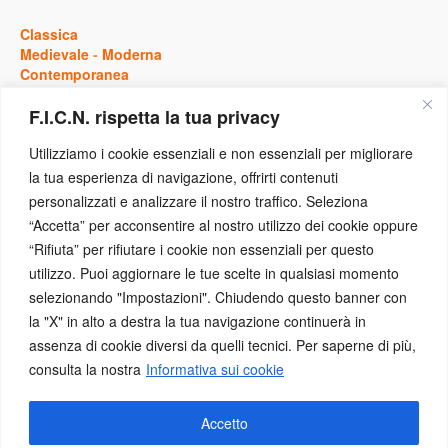
Classica
Medievale
-
Moderna
Contemporanea
F.I.C.N. rispetta la tua privacy
Storia
Utilizziamo i cookie essenziali e non essenziali per migliorare
la tua esperienza di navigazione, offrirti contenuti
Antica
personalizzati e analizzare il nostro traffico. Seleziona
Medievale
-
Moderna
“Accetta” per acconsentire al nostro utilizzo dei cookie oppure
Contemporanea
“Rifiuta” per rifiutare i cookie non essenziali per questo
utilizzo. Puoi aggiornare le tue scelte in qualsiasi momento
Eventi
selezionando "Impostazioni". Chiudendo questo banner con
la "X" in alto a destra la tua navigazione continuerà in
assenza di cookie diversi da quelli tecnici. Per saperne di più,
Concorsi
-
Conferenze
consulta la nostra
Informativa sui cookie
Congressi
-
Convegni
Mostre
Numismatica a Scuola
Accetto
Presentazione Pubblicazione