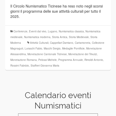
Il Circolo Numismatico Ticinese ha reso noto negli scorsi
giorni il programma delle sue attività culturali per tutto il
2025.
Conferenze
,
Eventi dal vivo
,
Lugano
,
Numismatica classica
,
Numismatica
medievale
,
Numismatica moderna
,
Storia Antica
,
Storia Medievale
,
Storia
Moderna
Attività Culturali
,
Cappellari Damiano
,
Cartamoneta
,
Collezione
Magnaguti
,
Luraschi Fabio
,
Macchi Sergio
,
Medaglie Pontificie
,
Monetazione
Alessandrina
,
Monetazione Cantonale Ticinese
,
Monetazione dei Trivulzi
,
Monetazione Romana
,
Pelossi Michele
,
Programma Annuale
,
Rimoldi Antonio
,
Rossini Fabrizio
,
Staffieri Giovanna Maria
Calendario eventi
Numismatici