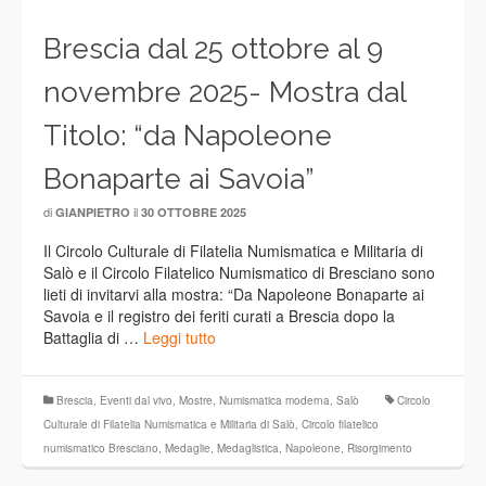
Brescia dal 25 ottobre al 9
novembre 2025- Mostra dal
Titolo: “da Napoleone
Bonaparte ai Savoia”
di
il
GIANPIETRO
30 OTTOBRE 2025
Il Circolo Culturale di Filatelia Numismatica e Militaria di
Salò e il Circolo Filatelico Numismatico di Bresciano sono
lieti di invitarvi alla mostra: “Da Napoleone Bonaparte ai
Savoia e il registro dei feriti curati a Brescia dopo la
Battaglia di …
Leggi tutto
Brescia
,
Eventi dal vivo
,
Mostre
,
Numismatica moderna
,
Salò
Circolo
Culturale di Filatelia Numismatica e Militaria di Salò
,
Circolo filatelico
numismatico Bresciano
,
Medaglie
,
Medaglistica
,
Napoleone
,
Risorgimento