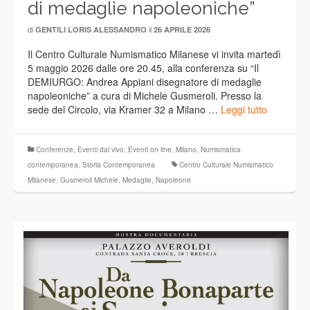
di medaglie napoleoniche”
di
il
GENTILI LORIS ALESSANDRO
26 APRILE 2026
Il Centro Culturale Numismatico Milanese vi invita martedì
5 maggio 2026 dalle ore 20.45, alla conferenza su “Il
DEMIURGO: Andrea Appiani disegnatore di medaglie
napoleoniche” a cura di Michele Gusmeroli. Presso la
sede del Circolo, via Kramer 32 a Milano …
Leggi tutto
Conferenze
,
Eventi dal vivo
,
Eventi on line
,
Milano
,
Numismatica
contemporanea
,
Storia Contemporanea
Centro Culturale Numismatico
Milanese
,
Gusmeroli Michele
,
Medaglie
,
Napoleone