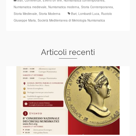
Bari
,
Conferenze
,
Eventi on line
,
Numismatica contemporanea
,
Numismatica medievale
,
Numismatica moderna
,
Storia Contemporanea
,
Storia Medievale
,
Storia Moderna
Bari
,
Lombardi Luca
,
Ruotolo
Giuseppe Maria
,
Società Mediterranea di Metrologia Numismatica
Articoli recenti