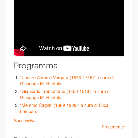
Programma
“Cesare Antonio Vergara (1673-1715)” a cura di
Giuseppe M. Ruotolo
“Giancarlo Tramontano (1450-1514)” a cura di
Giuseppe M. Ruotolo
“Memmo Cagiati (1869-1926)” a cura di Luca
Lombardi
Successivo
Precedente