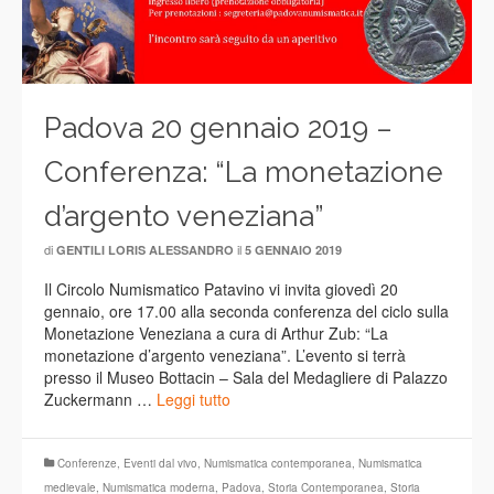
Padova 20 gennaio 2019 –
Conferenza: “La monetazione
d’argento veneziana”
di
il
GENTILI LORIS ALESSANDRO
5 GENNAIO 2019
Il Circolo Numismatico Patavino vi invita giovedì 20
gennaio, ore 17.00 alla seconda conferenza del ciclo sulla
Monetazione Veneziana a cura di Arthur Zub: “La
monetazione d’argento veneziana”. L’evento si terrà
presso il Museo Bottacin – Sala del Medagliere di Palazzo
Zuckermann …
Leggi tutto
Conferenze
,
Eventi dal vivo
,
Numismatica contemporanea
,
Numismatica
medievale
,
Numismatica moderna
,
Padova
,
Storia Contemporanea
,
Storia