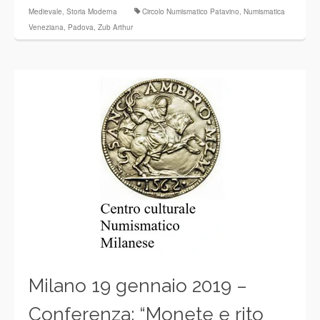
Medievale
,
Storia Moderna
Circolo Numismatico Patavino
,
Numismatica
Veneziana
,
Padova
,
Zub Arthur
Milano 19 gennaio 2019 –
Conferenza: “Monete e rito