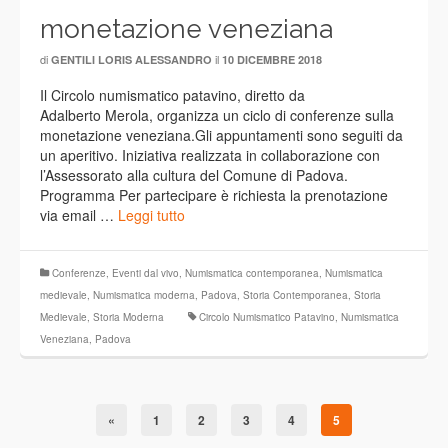
monetazione veneziana
di
il
GENTILI LORIS ALESSANDRO
10 DICEMBRE 2018
Il Circolo numismatico patavino, diretto da
Adalberto Merola, organizza un ciclo di conferenze sulla
monetazione veneziana.Gli appuntamenti sono seguiti da
un aperitivo. Iniziativa realizzata in collaborazione con
l’Assessorato alla cultura del Comune di Padova.
Programma Per partecipare è richiesta la prenotazione
via email …
Leggi tutto
Conferenze
,
Eventi dal vivo
,
Numismatica contemporanea
,
Numismatica
medievale
,
Numismatica moderna
,
Padova
,
Storia Contemporanea
,
Storia
Medievale
,
Storia Moderna
Circolo Numismatico Patavino
,
Numismatica
Veneziana
,
Padova
«
1
2
3
4
5