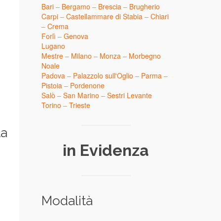
Bari
–
Bergamo
–
Brescia
–
Brugherio
Carpi
–
Castellammare di Stabia
–
Chiari
–
Crema
Forlì
–
Genova
Lugano
Mestre
–
Milano
–
Monza
–
Morbegno
Noale
Padova
–
Palazzolo sull'Oglio
–
Parma
–
Pistoia
–
Pordenone
Salò
–
San Marino
–
Sestri Levante
Torino
–
Trieste
la
in Evidenza
Modalità