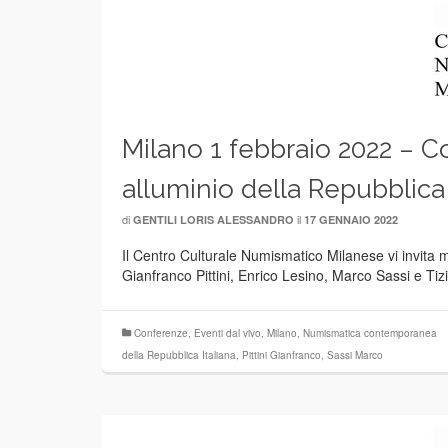
Milano 1 febbraio 2022 – 
alluminio della Repubblica 
di
il
GENTILI LORIS ALESSANDRO
17 GENNAIO 2022
Il Centro Culturale Numismatico Milanese vi invita m
Gianfranco Pittini, Enrico Lesino, Marco Sassi e Tiz
Conferenze
,
Eventi dal vivo
,
Milano
,
Numismatica contemporanea
della Repubblica Italiana
,
Pittini Gianfranco
,
Sassi Marco