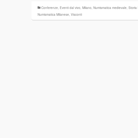
Conferenze
,
Eventi dal vivo
,
Milano
,
Numismatica medievale
,
Storia
Numismatica Milanese
,
Visconti